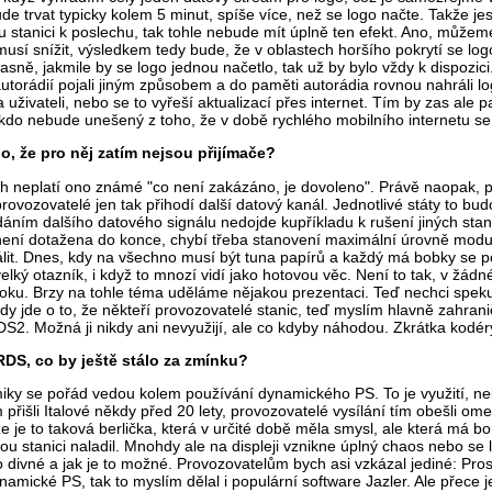
de trvat typicky kolem 5 minut, spíše více, než se logo načte. Takže j
stanici k poslechu, tak tohle nebude mít úplně ten efekt. Ano, můžeme p
usí snížit, výsledkem tedy bude, že v oblastech horšího pokrytí se log
sně, jakmile by se logo jednou načetlo, tak už by bylo vždy k dispozici
autorádií pojali jiným způsobem a do paměti autorádia rovnou nahráli l
a uživateli, nebo se to vyřeší aktualizací přes internet. Tím by zas al
ikdo nebude unešený z toho, že v době rychlého mobilního internetu se 
o, že pro něj zatím nejsou přijímače?
cích neplatí ono známé "co není zakázáno, je dovoleno". Právě naopak, 
rovozovatelé jen tak přihodí další datový kanál. Jednotlivé státy to b
idáním dalšího datového signálu nedojde kupříkladu k rušení jiných stani
není dotažena do konce, chybí třeba stanovení maximální úrovně modul
válit. Dnes, kdy na všechno musí být tuna papírů a každý má bobky se
velký otazník, i když to mnozí vidí jako hotovou věc. Není to tak, v ž
roku. Brzy na tohle téma uděláme nějakou prezentaci. Teď nechci spe
 tady jde o to, že někteří provozovatelé stanic, teď myslím hlavně zahr
S2. Možná ji nikdy ani nevyužijí, ale co kdyby náhodou. Zkrátka kodé
 RDS, co by ještě stálo za zmínku?
iky se pořád vedou kolem používání dynamického PS. To je využití, n
 přišli Italové někdy před 20 lety, provozovatelé vysílání tím obešli o
e je to taková berlička, která v určité době měla smysl, ale která má 
ou stanici naladil. Mnohdy ale na displeji vznikne úplný chaos nebo se l
to divné a jak je to možné. Provozovatelům bych asi vzkázal jediné: Pro
mické PS, tak to myslím dělal i populární software Jazler. Ale přece je