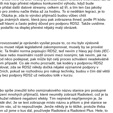
estli má logo přinést nějakou konkurenční výhodu, když bude
řidat další datové streamy, celkem až tři, a tím ten čas jakoby
o pro změnu načte třeba až za hodinu. To si nedělám legraci, je to
. Otázka je, zda to výrobci přijímačů budou vůbec chtít
oga známých stanic, která jsou pak zobrazena ihned, podle PI kódu
e padl hlavní a často jediný důvod pro podporu RDS2. Takže uvidíme.
podařilo na displej přenést nějaký malý obrázek.
provozovatel je oprávněn vysílat pouze to, co mu bylo výslovně
udou muset nějak legislativně zakomponovat, musely by se provést
c. Ta finální norma popisující RDS2, teď nevím z hlavy její číslo
(IEC-
ace nebo maximální rozdíl úrovní mezi nosnými, tak nevím, jak na
 pod něco podepsat, pak může být celý proces schválení neadekvátně
ádném případě. Co ale mohu prozradit, tak kodéry s podporou RDS2
kulovat, zda se RDS2 někdy dočká nějaké významné podpory v
aničních, pokud se rozhodnou pro nákup techniky, budou v čím dál větší
ry bez podpory RDS2 už nebudou tolik v kurzu.
ebo spíše zneužití toho osmiznakového názvu stanice pro postupné
mezení mnohých přijímačů, které neuměly zobrazit Radiotext, což je ta
bohužel některé negativní efekty. Tím nejméně nepříjemným je, že
idé diví, že se text zobrazuje místo názvu a přitom u jiné stanice se
sím vás, už to nepoužívejte. Jenže někdy je to těžké, protože třeba
n už jsme o kus dál, používejte Radiotext a Radiotext Plus. Hele, to