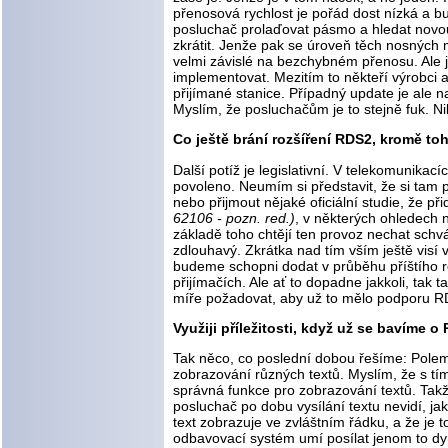
přenosová rychlost je pořád dost nízká a bu
posluchač prolaďovat pásmo a hledat novou 
zkrátit. Jenže pak se úroveň těch nosných m
velmi závislé na bezchybném přenosu. Ale ja
implementovat. Mezitím to někteří výrobci 
přijímané stanice. Případný update je ale n
Myslím, že posluchačům je to stejně fuk. N
Co ještě brání rozšíření RDS2, kromě toh
Další potíž je legislativní. V telekomunika
povoleno. Neumím si představit, že si tam p
nebo přijmout nějaké oficiální studie, že př
62106 - pozn. red.)
, v některých ohledech 
základě toho chtějí ten provoz nechat sch
zdlouhavý. Zkrátka nad tím vším ještě visí 
budeme schopni dodat v průběhu příštího 
přijímačích. Ale ať to dopadne jakkoli, tak
míře požadovat, aby už to mělo podporu RD
Využiji příležitosti, když už se bavíme o
Tak něco, co poslední dobou řešíme: Polem
zobrazování různých textů. Myslím, že s tím
správná funkce pro zobrazování textů. Takž
posluchač po dobu vysílání textu nevidí, jak
text zobrazuje ve zvláštním řádku, a že je 
odbavovací systém umí posílat jenom to dyna