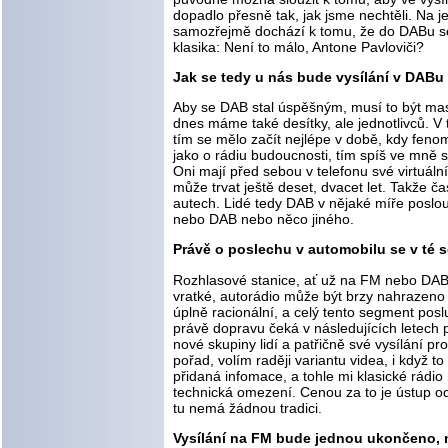
dopadlo přesně tak, jak jsme nechtěli. Na j
samozřejmě dochází k tomu, že do DABu se h
klasika: Není to málo, Antone Pavloviči?
Jak se tedy u nás bude vysílání v DABu
Aby se DAB stal úspěšným, musí to být maso
dnes máme také desítky, ale jednotlivců. V
tím se mělo začít nejlépe v době, kdy fenom
jako o rádiu budoucnosti, tím spíš ve mně sí
Oni mají před sebou v telefonu své virtuál
může trvat ještě deset, dvacet let. Takže 
autech. Lidé tedy DAB v nějaké míře poslou
nebo DAB nebo něco jiného.
Právě o poslechu v automobilu se v té s
Rozhlasové stanice, ať už na FM nebo DAB, 
vratké, autorádio může být brzy nahrazeno i
úplně racionální, a celý tento segment po
právě dopravu čeká v následujících letech 
nové skupiny lidí a patřičně své vysílání p
pořad, volím raději variantu videa, i když 
přidaná infomace, a tohle mi klasické rádio
technická omezení. Cenou za to je ústup od
tu nemá žádnou tradici.
Vysílání na FM bude jednou ukončeno, n