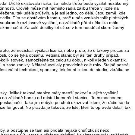
hoda. Určitě existovala rizika, že někdo třeba bude vysílat nezákonný
inností. Člověk může mít namísto rádia zálibu třeba v jízdě na
řežene, tak udělá průšvih, a je asi jedno, co dělá. Jsou země, kde
ravidla. Tím se dostávám k tomu, proč u nás vznikalo tolik pirátských
jí soukromé rozhlasové vysílání, na základě přání několika málo
iskriminační. Za celé desítky let už se v tom neudělal skoro žádný
roto, že nezískali vysílací licenci, nebo proto, že o takový proces za
nosti, co se týká obsahu. Většina stanic byl asi ten druhý případ.
kolik stovek, samozřejmě za celou tu dobu, nikoli v jeden okamžik.
, a zase zanikly. Některé vysílaly pravidelně celé roky. Stejně pestré
rofesionální technikou, sponzory, telefonní linkou do studia, zkrátka se
ky. Jelikož takové stanice měly menší pokrytí a jejich vysílání
 bylo na základě bonzu od místní komerční stanice. To mimochodem
 posluchače. Také jim nebylo po chuti ukazovat lidem, že rádio se dá
 fungovat. No pravda je taková, že lidé, kteří to opravdu dělali, tak
bby, a postupně se tam asi přidala nějaká chuť zkusit něco