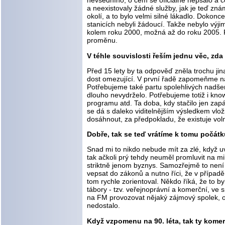
nevšedního, o čem se oficiálně nepsalo a co
a neexistovaly žádné služby, jak je teď znám
okolí, a to bylo velmi silné lákadlo. Dokonc
stanicích nebyli žádoucí. Takže nebylo výji
kolem roku 2000, možná až do roku 2005. Pa
proměnu.
V téhle souvislosti řeším jednu věc, zda
Před 15 lety by ta odpověď zněla trochu jin
dost omezující. V první řadě zapomeňme na
Potřebujeme také partu spolehlivých nadšenc
dlouho nevydrželo. Potřebujeme totiž i know
programu atd. Ta doba, kdy stačilo jen zap
se dá s daleko viditelnějším výsledkem vloži
dosáhnout, za předpokladu, že existuje voln
Dobře, tak se teď vrátíme k tomu počátk
Snad mi to nikdo nebude mít za zlé, když uv
tak ačkoli prý tehdy neuměl promluvit na mi
striktně jenom byznys. Samozřejmě to není p
vepsat do zákonů a nutno říci, že v případ
tom rychle zorientoval. Někdo říká, že to 
tábory - tzv. veřejnoprávní a komerční, ve 
na FM provozovat nějaký zájmový spolek, obec
nedostalo.
Když vzpomenu na 90. léta, tak ty komerčn