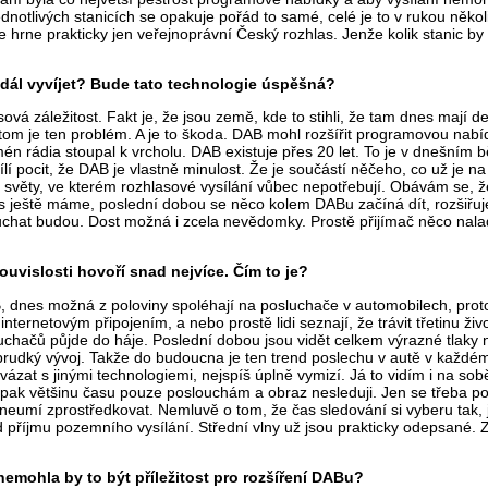
ednotlivých stanicích se opakuje pořád to samé, celé je to v rukou něk
rne prakticky jen veřejnoprávní Český rozhlas. Jenže kolik stanic by 
 dál vyvíjet? Bude tato technologie úspěšná?
vá záležitost. Fakt je, že jsou země, kde to stihli, že tam dnes mají 
 tom je ten problém. A je to škoda. DAB mohl rozšířit programovou nabí
én rádia stoupal k vrcholu. DAB existuje přes 20 let. To je v dnešním 
lí pocit, že DAB je vlastně minulost. Že je součástí něčeho, co už je n
ní světy, ve kterém rozhlasové vysílání vůbec nepotřebují. Obávám se,
čas ještě máme, poslední dobou se něco kolem DABu začíná dít, rozšiřu
chat budou. Dost možná i zcela nevědomky. Prostě přijímač něco naladí,
ouvislosti hovoří snad nejvíce. Čím to je?
dnes možná z poloviny spoléhají na posluchače v automobilech, protože
nternetovým připojením, a nebo prostě lidi seznají, že trávit třetinu 
sluchačů půjde do háje. Poslední dobou jsou vidět celkem výrazné tlak
prudký vývoj. Takže do budoucna je ten trend poslechu v autě v každém
rovázat s jinými technologiemi, nejspíš úplně vymizí. Já to vidím i na
to pak většinu času pouze poslouchám a obraz nesleduji. Jen se třeba po
 neumí zprostředkovat. Nemluvě o tom, že čas sledování si vyberu tak, 
 příjmu pozemního vysílání. Střední vlny už jsou prakticky odepsané.
emohla by to být příležitost pro rozšíření DABu?