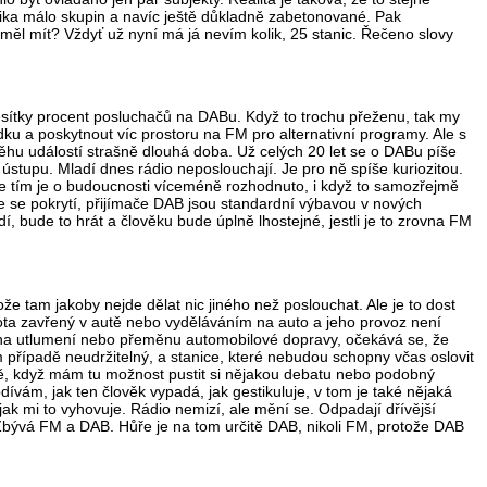
olika málo skupin a navíc ještě důkladně zabetonované. Pak
měl mít? Vždyť už nyní má já nevím kolik, 25 stanic. Řečeno slovy
desítky procent posluchačů na DABu. Když to trochu přeženu, tak my
dku a poskytnout víc prostoru na FM pro alternativní programy. Ale s
běhu událostí strašně dlouhá doba. Už celých 20 let se o DABu píše
a ústupu. Mladí dnes rádio neposlouchají. Je pro ně spíše kuriozitou.
 že tím je o budoucnosti víceméně rozhodnuto, i když to samozřejmě
je se pokrytí, přijímače DAB jsou standardní výbavou v nových
 bude to hrát a člověku bude úplně lhostejné, jestli je to zrovna FM
 tam jakoby nejde dělat nic jiného než poslouchat. Ale je to dost
života zavřený v autě nebo vyděláváním na auto a jeho provoz není
y na utlumení nebo přeměnu automobilové dopravy, očekává se, že
 případě neudržitelný, a stanice, které nebudou schopny včas oslovit
 sobě, když mám tu možnost pustit si nějakou debatu nebo podobný
dívám, jak ten člověk vypadá, jak gestikuluje, v tom je také nějaká
jak mi to vyhovuje. Rádio nemizí, ale mění se. Odpadají dřívější
 Zbývá FM a DAB. Hůře je na tom určitě DAB, nikoli FM, protože DAB