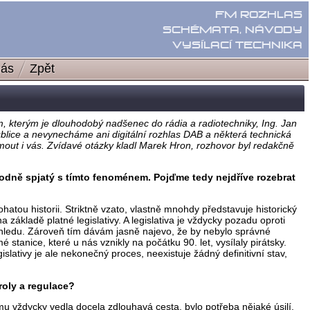
nás
Zpět
rem, kterým je dlouhodobý nadšenec do rádia a radiotechniky, Ing. Jan
blice a nevynecháme ani digitální rozhlas DAB a některá technická
mout i vás. Zvídavé otázky kladl Marek Hron, rozhovor byl redakčně
ůvodně spjatý s tímto fenoménem. Pojďme tedy nejdříve rozebrat
atou historii. Striktně vzato, vlastně mnohdy představuje historický
ákladě platné legislativy. A legislativa je vždycky pozadu oproti
hledu. Zároveň tím dávám jasně najevo, že by nebylo správné
tanice, které u nás vznikly na počátku 90. let, vysílaly pirátsky.
gislativy je ale nekonečný proces, neexistuje žádný definitivní stav,
roly a regulace?
mu vždycky vedla docela zdlouhavá cesta, bylo potřeba nějaké úsilí,