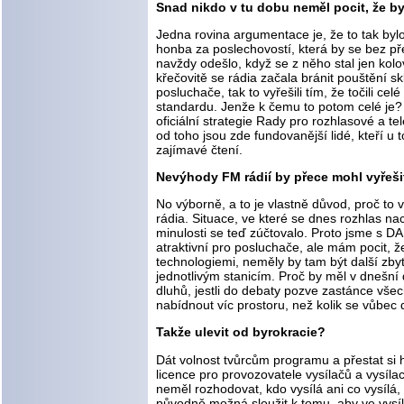
Snad nikdo v tu dobu neměl pocit, že by 
Jedna rovina argumentace je, že to tak byl
honba za poslechovostí, která by se bez př
navždy odešlo, když se z něho stal jen kol
křečovitě se rádia začala bránit pouštění
posluchače, tak to vyřešili tím, že točili
standardu. Jenže k čemu to potom celé je?
oficiální strategie Rady pro rozhlasové a te
od toho jsou zde fundovanější lidé, kteří u
zajímavé čtení.
Nevýhody FM rádií by přece mohl vyřešit
No výborně, a to je vlastně důvod, proč t
rádia. Situace, ve které se dnes rozhlas na
minulosti se teď zúčtovalo. Proto jsme s DA
atraktivní pro posluchače, ale mám pocit, ž
technologiemi, neměly by tam být další zbyt
jednotlivým stanicím. Proč by měl v dnešní 
dluhů, jestli do debaty pozve zastánce vše
nabídnout víc prostoru, než kolik se vůbec
Takže ulevit od byrokracie?
Dát volnost tvůrcům programu a přestat si h
licence pro provozovatele vysílačů a vysíla
neměl rozhodovat, kdo vysílá ani co vysílá
původně možná sloužit k tomu, aby ve vysílá