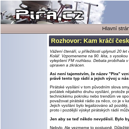
Hlavní strá
Rozhovor: Kam kráčí česká
Vážení čtenáři, u příležitosti uplynutí 20 
Kolář. Vzpomeneme na 90. léta, s vysokou 
vylepšení FM rozhlasu. Debata probíhala v 
upraven a zkrácen.
Asi není tajemstvím, že název "Pira" vz
právě tento typ rádií a jejich vývoj u nás
Pirátské vysílání v tom původním slova smys
počátek nějakého druhu vysílání, protože pi
technickému pokroku nebo trendům ve spole
považovat pirátské rádio za něco, co je v k
Jejich vysílání bylo legalizováno až později,
proto i pozdější výskyt pirátských rádií můž
Jen aby se teď někdo nevyděsil. Bylo by
Nebylo. Ale vezmeme to postupně. Důležité j