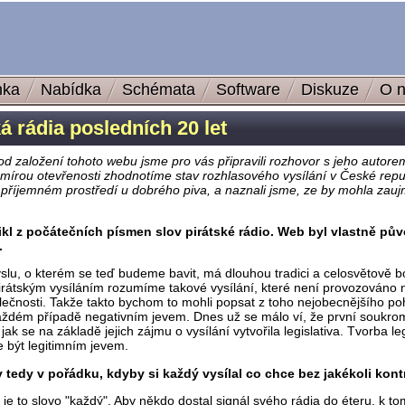
nka
Nabídka
Schémata
Software
Diskuze
O 
 rádia posledních 20 let
let od založení tohoto webu jsme pro vás připravili rozhovor s jeho auto
mírou otevřenosti zhodnotíme stav rozhlasového vysílání v České repu
příjemném prostředí u dobrého piva, a naznali jsme, ze by mohla zauj
nikl z počátečních písmen slov pirátské rádio. Web byl vlastně p
.
lu, o kterém se teď budeme bavit, má dlouhou tradici a celosvětově boh
rátským vysíláním rozumíme takové vysílání, které není provozováno na z
čnosti. Takže takto bychom to mohli popsat z toho nejobecnějšího po
aždém případě negativním jevem. Dnes už se málo ví, že první soukromé s
 jak se na základě jejich zájmu o vysílání vytvořila legislativa. Tvorba le
e být legitimním jevem.
 tedy v pořádku, kdyby si každý vysílal co chce bez jakékoli kont
e to slovo "každý". Aby někdo dostal signál svého rádia do éteru, k to