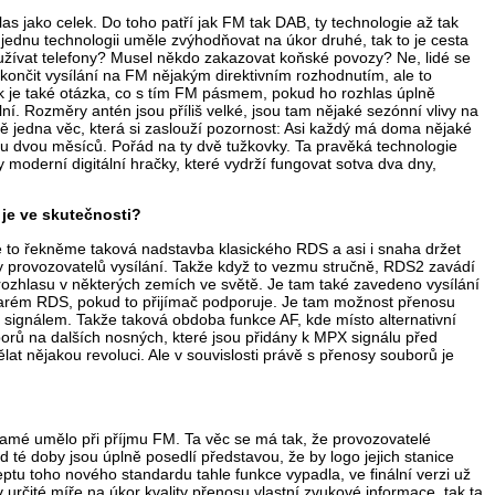
s jako celek. Do toho patří jak FM tak DAB, ty technologie až tak
jednu technologii uměle zvýhodňovat na úkor druhé, tak to je cesta
oužívat telefony? Musel někdo zakazovat koňské povozy? Ne, lidé se
 ukončit vysílání na FM nějakým direktivním rozhodnutím, ale to
ak je také otázka, co s tím FM pásmem, pokud ho rozhlas úplně
ní. Rozměry antén jsou příliš velké, jsou tam nějaké sezónní vlivy na
tě jedna věc, která si zaslouží pozornost: Asi každý má doma nějaké
bu dvou měsíců. Pořád na ty dvě tužkovky. Ta pravěká technologie
y moderní digitální hračky, které vydrží fungovat sotva dva dny,
je ve skutečnosti?
e to řekněme taková nadstavba klasického RDS a asi i snaha držet
 provozovatelů vysílání. Takže když to vezmu stručně, RDS2 zavádí
rozhlasu v některých zemích ve světě. Je tam také zavedeno vysílání
starém RDS, pokud to přijímač podporuje. Je tam možnost přenosu
 signálem. Takže taková obdoba funkce AF, kde místo alternativní
orů na dalších nosných, které jsou přidány k MPX signálu před
at nějakou revoluci. Ale v souvislosti právě s přenosy souborů je
 samé umělo při příjmu FM. Ta věc se má tak, že provozovatelé
 té doby jsou úplně posedlí představou, že by logo jejich stanice
ceptu toho nového standardu tahle funkce vypadla, ve finální verzi už
určité míře na úkor kvality přenosu vlastní zvukové informace, tak ta