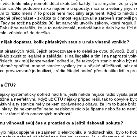
ch věcí tohle nikdy nemohl dělat skutečně každý. To si myslím, že je vý
tanice. Ale podobné riziko najdeme u spousty, možná u většiny jiných č
am to riziko menší? To prostě není moc silný argument. Když to někdo p
ečně předcházet - zkrátka tu činnost legalizovali a zároveň stanovili p
Tady se totiž na počátku 90. let narychlo utvořily zákony, které regulu
Pak už se neřešilo, že je to nedokonalé, nedodělané a dalo by se říci d
calo, zůstalo až do dneška.
nějak dopátrat, kolik pirátských stanic u nás vlastně vzniklo?
st pirátských rádií. Jejich provozovatelé to dělali ze dvou důvodů. Buď p
kalo zkusit to legálně a zakládali si na ilegalitě a tím i na naprosté vol
slech, tak můj konzervativní odhad je, že takových stanic mohlo být ně
řesně spočítat, mnohé stanice vysílaly jen u nějaké příležitosti, pár dní
ice provozované jednotlivci, i rádia čítající hodně přes desítku lidí, s p
eba ČTÚ?
ký systematický dohled nad tím, jestli někde nějaké rádio vysílá piráts
btížné a neefektivní. Když už ČTÚ nějaký případ řešil, tak to obvykle
raktivní a ty stanice měly celkem oprávněnou obavu, že jim to bude brát
y hlasy, že nekomerční nebo neziskové rádio je špatné nebo že to nemůže
 to i v rámci těch omezených možností.
mu věnovali svůj čas a prostředky a ještě riskovali pokutu?
o bylo nějak spojené se zájmem o elektroniku a radiotechniku, bylo to ho