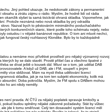
 poslechu. Jiný pohled ukazuje, že nedokonalé zákony a permanentní
 obsahu a ztrátu zájmu o rádio. Myslím, že hodně lidí od rádia
eden okamžik slyšet ta samá tisíckrát ohraná skladba. Vzpomeňme,
jak
vání. Protože neznámá nebo nová skladba by prý odradila
ené slovo. Nazval bych to pěstováním minimálního posluchačského
některých konkurenčních stanic, které podle toho schématu nejely, nebo
by byly ostudou i v nějaké banánové republice. O tom ani mluvit nechci,
, jak fungoval český rozhlasový Klondike. Bylo by to každopádně
slativu a nemáme moc přívětivé prostředí pro nějaký významný rozvoj
a kterých by se dalo stavět. Prostě přišel čas a všechno špatné z
třeba se dívat ještě o kousek dál. Mluví se o tom, jak udělat DAB
provozovatele. A když už DAB, ale i FM, soupeří s jinými
měly více sbližovat. Mám na mysli třeba udělování licencí
rogramová skladba, jak je na tom ten subjekt ekonomicky, kolik má
rosto absurdní. Doba pokročila. Myslím, že FM spolu s DABem mohou
ebo ho ani nikdy neměly.
dnes není pravda. Ať ČTÚ za nějaký poplatek spravuje kmitočty a
ibosti, pokud budou splněny nějaké zákonné požadavky. Stát by vůbec
, ale jde k tomu směřovat. Celý ten dosavadní systém licencí měl
 být ovládáno jen pár subjekty. Realita je taková, že to stejně