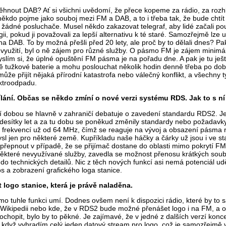
hnout DAB? Ať si všichni uvědomí, že přece kopeme za rádio, za rozhla
ěkdo pojme jako souboj mezi FM a DAB, a to i třeba tak, že bude chtít 
t žádné posluchače. Musel někdo zakazovat telegraf, aby lidé začali p
ii, pokud ji považovali za lepší alternativu k té staré. Samozřejmě lze
a DAB. To by možná přešli před 20 lety, ale proč by to dělali dnes? P
 využití, byl o ně zájem pro různé služby. O pásmo FM je zájem minimál
yslím si, že úplné opuštění FM pásma je na pořadu dne. A pak je tu ješ
dvě tužkové baterie a mohu poslouchat několik hodin denně třeba po do
ůže přijít nějaká přírodní katastrofa nebo válečný konflikt, a všechny t
ktroodpadu.
ní. Občas se někdo zmíní o nové verzi systému RDS. Jak to s ní 
ní dobou se hlavně v zahraničí debatuje o zavedení standardu RDS2. J
sítky let a za tu dobu se poněkud změnily standardy nebo požadavky
ch frekvencí už od 64 MHz, čímž se reaguje na vývoj a obsazení pásma 
ysl jen pro některé země. Kupříkladu naše háčky a čárky už jsou i ve 
 přepnout v případě, že se přijímač dostane do oblasti mimo pokrytí FM
některé nevyužívané služby, zavedla se možnost přenosu krátkých soub
 technických detailů. Nic z těch nových funkcí asi nemá potenciál uděl
s a zobrazení grafického loga stanice.
t logo stanice, která je právě naladěna.
římo tuhle funkci umí. Dodnes ovšem není k dispozici rádio, které by to
a Wikipedii nebo kde, že v RDS2 bude možné přenášet logo i na FM, a od
pochopit, bylo by to pěkné. Je zajímavé, že v jedné z dalších verzí kon
I když vyhradím celý jeden datový stream pro logo, což je samozřejmě v 