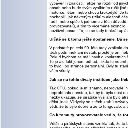
vybavení i znalosti. Takže na rozdíl od jiný
obsah nebo bude svým vysíláním rušit jiné s
motorce, létání nebo chovu krokodýlů. Je t
pochopili, jak některým rizikům alespoň část
rádií, nebo spíše k jednomu z těch důvodů. 
provozovatelů, a tím to víceméně skončilo. 
pozitivní posun. To, co se tady tenkrát uplá
Určitě se k tomu ještě dostaneme. Dá se 
V podstatě po celá 90. léta tady vznikalo do
těch podmínek ani nestáli, prostě je ani nelá
Pokud bychom se měli bavit o konkrétních čí
To je ale fakt jenom odhad, nikdo to neumí p
to bylo i po stránce personální. Byly tu stan
vším všudy.
Jak se na tohle dívaly instituce jako tř
Tak ČTÚ, pokud je mi známo, neprováděl něja
neprobíhalo nonstop, tak by to bylo dost o
hezky ukazuje, že pirátské vysílání bylo at
dělat jinak. Vždycky se z těch kruhů ozýval
vědí, že to bylo dobré a že to fungovalo, a
Co k tomu ty provozovatele vedlo, že to
Většina pirátských stanic vznikla tak, že t