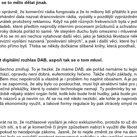
se to mělo dělat jinak.
o správně, že komerční rádia fungovala a že to miliony lidí přitáhlo k
ehánění dala nazvat drancováním rádia, vyústily v pozdější vyprázdnění
ovrátek proložený reklamou. Když na pěti různých frekvencích byla v j
 skladeb, které předtím neprošly interním procesem průzkumů a schvalo
 celé roky dokola pořád to samé. Ve stejném duchu bylo omezeno i mluv
A to se mi ani nechce vytahovat další věci, jako je faktická likvidace 
levizní vysílání nazvaná "posilování silných", a pak i další věci, které 
 toho přímo byli. Třeba se někdy dočkáme slíbené knihy, která poodhalí
 digitální rozhlas DAB, aspoň tak se o tom mluví.
o všechno zmiňuji. To je hezké, že máme DAB, ale pořád nemáme tu legi
chází, opravdu není dobrá, eufemisticky řečeno. Takže chybí základy, n
Bem moc nepokročili a vlastně je i problém ho naplnit obsahem. A je po
e se zapomíná, že aby bylo co poslouchat, musí být atraktivní také pro 
ečné překážky, které ty ostatní technologie nemají. Ty podmínky by se 
době nějaký státní orgán řešit, kolik kdo bude hrát hudby, jaká bude p
ch názorů a já nevím co. Ať se na mě nikdo nezlobí, ale tohle je nap
 dá ekonomicky využít, a takové formy regulace by pak ztrácely smysl n
rát na to, že rozhlasové vysílání je něco exkluzivního, protože to už 
cích sítí, a ti ať je komerčně či jiným způsobem nabízí k využití dle l
, pokud to neodporuje zákonu. Jasně, že to nejde změnit ze dne na den
ní byla co největší pestrost programové nabídky a aby vysílání nemohlo