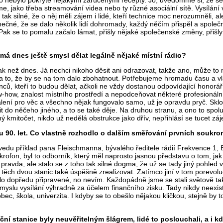
 nebylo pokryté nějakými zaručenými recepty. Jo, uvědomme si, že se ba
e, jako třeba streamování videa nebo ty různé asociální sítě. Vysílání vl
e tak silné, že o něj měli zájem i lidé, kteří technice moc nerozumněli,
mečné, že se dalo několik lidí dohromady, každý něčím přispěl a společn
k se to pomalu začalo lámat, přišly nějaké společenské změny, přišly 
 má dnes ještě smysl dělat legálně nějaké místní rádio?
ak než dnes. Já nechci nikoho děsit ani odrazovat, takže ano, může to 
 to, že by se na tom dalo zbohatnout. Potřebujeme hromadu času a vla
ů, kteří to budou dělat, ačkoli ne vždy dostanou odpovídající honorář.
-how, znalost místního prostředí a nepodceňovat některé profesionální 
álení pro věc a všechno nějak fungovalo samo, už je opravdu pryč. Skl
t do něčeho jiného, a to se také děje. Na druhou stranu, a ono to spolu 
ý kmitočet, nikdo už nedělá obstrukce jako dřív, nepřihlásí se tucet záj
u 90. let. Co vlastně rozhodlo o dalším směřování prvních soukr
edu příklad pana Fleischmanna, bývalého ředitele rádií Frekvence 1, Ev
krofon, byl to odborník, který měl naprosto jasnou představu o tom, jak 
ravda, ale stalo se z toho tak silné dogma, že už se tady jiný pohled v
ě těch dvou stanic také úspěšně zrealizovat. Zatímco jiní v tom porev
bylo dopředu připravené, no nevím. Každopádně jsme se stali světově t
smyslu vysílání výhradně za účelem finančního zisku. Tady nikdy neexis
, škola, univerzita. I kdyby se to obešlo nějakou kličkou, stejně by to
í stanice byly neuvěřitelným šlágrem, lidé to poslouchali, a i když t