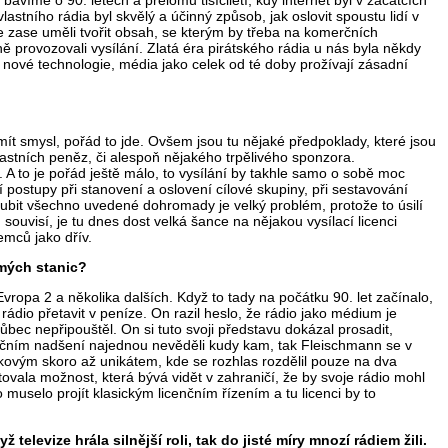
víme o 90. letech a přelomu tisíciletí, kdy internet byl v začátcích
astního rádia byl skvělý a účinný způsob, jak oslovit spoustu lidí v
 ale zase uměli tvořit obsah, se kterým by třeba na komerčních
ě provozovali vysílání. Zlatá éra pirátského rádia u nás byla někdy
nové technologie, média jako celek od té doby prožívají zásadní
mít smysl, pořád to jde. Ovšem jsou tu nějaké předpoklady, které jsou
stních peněz, či alespoň nějakého trpělivého sponzora.
 A to je pořád ještě málo, to vysílání by takhle samo o sobě moc
postupy při stanovení a oslovení cílové skupiny, při sestavování
oubit všechno uvedené dohromady je velký problém, protože to úsilí
souvisí, je tu dnes dost velká šance na nějakou vysílací licenci
emců jako dřív.
omých stanic?
ropa 2 a několika dalších. Když to tady na počátku 90. let začínalo,
rádio přetavit v peníze. On razil heslo, že rádio jako médium je
ůbec nepřipouštěl. On si tuto svoji představu dokázal prosadit,
olučním nadšení najednou nevěděli kudy kam, tak Fleischmann se v
akovým skoro až unikátem, kde se rozhlas rozdělil pouze na dva
tovala možnost, která bývá vidět v zahraničí, že by svoje rádio mohl
 muselo projít klasickým licenčním řízením a tu licenci by to
elevize hrála silnější roli, tak do jisté míry mnozí rádiem žili.