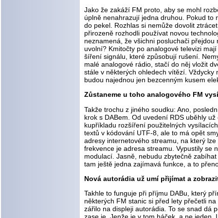
Jako že zakáží FM proto, aby se mohl rozbě
úplně nenahrazují jedna druhou. Pokud to n
do pekel. Rozhlas si nemůže dovolit ztráce
přirozeně rozhodli používat novou technolog
neznamená, že všichni posluchači přejdou n
uvolní? Kmitočty po analogové televizi mají
šíření signálu, které způsobují rušení. Nem
malé analogové rádio, stačí do něj vložit 
stále v některých ohledech vítězí. Vždycky m
budou najednou jen bezcenným kusem ele
Zůstaneme u toho analogového FM vysílá
Takže trochu z jiného soudku: Ano, posled
krok s DABem. Od uvedení RDS uběhly už de
kupříkladu rozšíření použitelných vysílací
textů v kódování UTF-8, ale to má opět sm
adresy internetového streamu, na který lze
frekvence je adresa streamu. Vypustily se 
modulací. Jasně, nebudu zbytečně zabíhat do
tam ještě jedna zajímavá funkce, a to přeno
Nová autorádia už umí přijímat a zobrazi
Takhle to funguje při příjmu DABu, který p
některých FM stanic si před lety přečetli n
zářilo na displeji autorádia. To se snad dá 
zase je. Jenže je v tom háček, a ne jeden. 